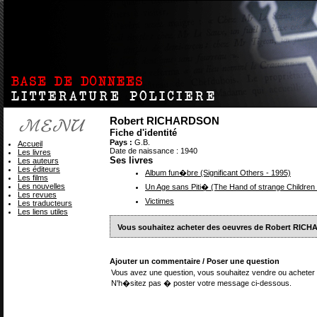
Robert RICHARDSON
Fiche d'identité
Pays :
G.B.
Accueil
Date de naissance : 1940
Les livres
Ses livres
Les auteurs
Les éditeurs
Album fun�bre (Significant Others - 1995)
Les films
Les nouvelles
Un Age sans Piti� (The Hand of strange Children 
Les revues
Victimes
Les traducteurs
Les liens utiles
Vous souhaitez acheter des oeuvres de Robert RIC
Ajouter un commentaire / Poser une question
Vous avez une question, vous souhaitez vendre ou acheter 
N'h�sitez pas � poster votre message ci-dessous.