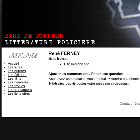
René FERNEY
Ses livres
Accueil
Cité microbienne
Les livres
Les auteurs
Ajouter un commentaire / Poser une question
Les éditeurs
Les films
Vous avez une question, vous souhaitez vendre ou acheter 
Les nouvelles
N'h�sitez pas � poster votre message ci-dessous.
Les revues
Les traducteurs
Les liens utiles
Contact
| Ba