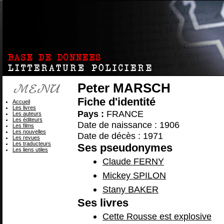
Peter MARSCH
Fiche d'identité
Accueil
Les livres
Pays :
FRANCE
Les auteurs
Les éditeurs
Date de naissance : 1906
Les films
Les nouvelles
Date de décès : 1971
Les revues
Les traducteurs
Ses pseudonymes
Les liens utiles
Claude FERNY
Mickey SPILON
Stany BAKER
Ses livres
Cette Rousse est explosive