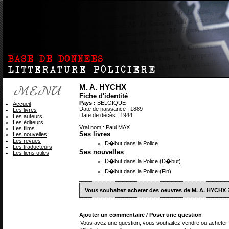
M. A. HYCHX
Fiche d'identité
Pays :
BELGIQUE
Accueil
Date de naissance : 1889
Les livres
Date de décès : 1944
Les auteurs
Les éditeurs
Vrai nom :
Paul MAX
Les films
Ses livres
Les nouvelles
Les revues
D�but dans la Police
Les traducteurs
Ses nouvelles
Les liens utiles
D�but dans la Police (D�but)
D�but dans la Police (Fin)
Vous souhaitez acheter des oeuvres de M. A. HYCHX 
Ajouter un commentaire / Poser une question
Vous avez une question, vous souhaitez vendre ou acheter 