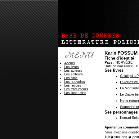
Karin FOSSUM
Fiche d'identité
Pays :
NORVÈGE
Accueil
Date de naissance : 1
Les livres
Ses livres
Les auteurs
Les éditeurs
Celui qui a 
Les films
Les nouvelles
L'Oeil d'Eve
Les revues
La Mort indi
Les traducteurs
Les liens utiles
Le Diable ti
Ne te retourn
Secondes no
Ses personnages
Konrad Seje
Ajouter un commenta
Vous avez une questio
N'h�sitez pas � post