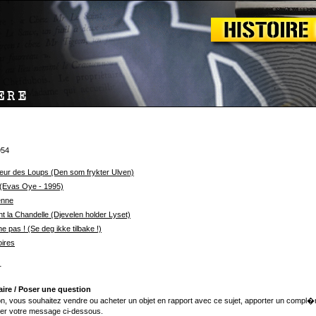
954
Peur des Loups (Den som frykter Ulven)
 (Evas Oye - 1995)
enne
ent la Chandelle (Djevelen holder Lyset)
e pas ! (Se deg ikke tilbake !)
ires
r
ire / Poser une question
n, vous souhaitez vendre ou acheter un objet en rapport avec ce sujet, apporter un compl�
er votre message ci-dessous.