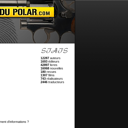
12287
auteurs
1693
éditeurs
42897
livres
16068
nouvelles
180
revues
1307
films
743
réalisateurs
2446
traducteurs
ment d'informations ?