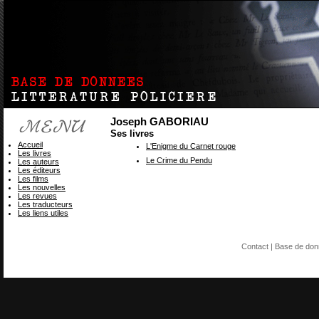
Joseph GABORIAU
Ses livres
Accueil
L'Enigme du Carnet rouge
Les livres
Le Crime du Pendu
Les auteurs
Les éditeurs
Les films
Les nouvelles
Les revues
Les traducteurs
Les liens utiles
Contact
| Base de do