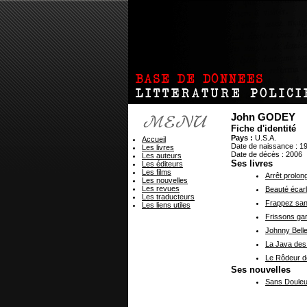
John GODEY
Fiche d'identité
Pays :
U.S.A.
Accueil
Date de naissance : 1
Les livres
Date de décès : 2006
Les auteurs
Ses livres
Les éditeurs
Les films
Arrêt prolon
Les nouvelles
Les revues
Beauté écarl
Les traducteurs
Frappez sans
Les liens utiles
Frissons gar
Johnny Bell
La Java des 
Le Rôdeur d
Ses nouvelles
Sans Douleur