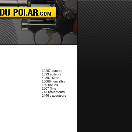
12287 auteurs
1693 éditeurs
42897 livres
16068 nouvelles
180 revues
1307 films
743 réalisateurs
2446 traducteurs