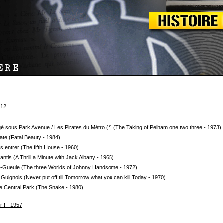
912
gé sous Park Avenue / Les Pirates du Métro (*) (The Taking of Pelham one two three - 1973)
ate (Fatal Beauty - 1984)
 entrer (The fifth House - 1960)
antis (A Thrill a Minute with Jack Albany - 1965)
e-Gueule (The three Worlds of Johnny Handsome - 1972)
Guignols (Never put off till Tomorrow what you can kill Today - 1970)
e Central Park (The Snake - 1980)
 ! - 1957