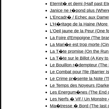
Eternit� et demi (Half past Ete
Janice ne r�pond plus (Where 
L'Encadr� / Echec aux Dames (
L'H�ritage de la Haine (More 
L'Oeil jaune de la Peur (One f
La Foire d'Empoigne (The bra
La Mari�e est trop morte (Ci
La T�te promise (On the Run 
La T�te sur le Billot (A Key to
Le Bouillon r�dempteur (The 
Le Combat pour l'Ile (Barrier I
Le Crime pr�sente la Note (Th
Le Temps des Noyeurs (Darke
Les Energum�nes (The End of
Les Nerfs � Vif / Un Monstre 
Ma�tresse � Bord (The last on