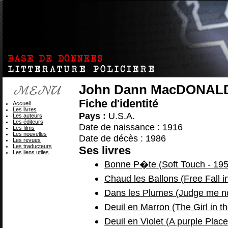
John Dann MacDONAL
Fiche d'identité
Accueil
Les livres
Pays :
U.S.A.
Les auteurs
Les éditeurs
Date de naissance : 1916
Les films
Les nouvelles
Date de décès : 1986
Les revues
Les traducteurs
Ses livres
Les liens utiles
Bonne P�te (Soft Touch - 195
Chaud les Ballons (Free Fall i
Dans les Plumes (Judge me no
Deuil en Marron (The Girl in t
Deuil en Violet (A purple Place