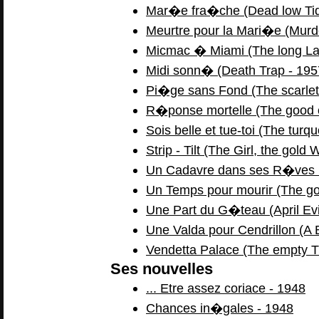
Mar�e fra�che (Dead low Tid
Meurtre pour la Mari�e (Murde
Micmac � Miami (The long La
Midi sonn� (Death Trap - 195
Pi�ge sans Fond (The scarle
R�ponse mortelle (The good ol
Sois belle et tue-toi (The tur
Strip - Tilt (The Girl, the gol
Un Cadavre dans ses R�ves (
Un Temps pour mourir (The goo
Une Part du G�teau (April Evi
Une Valda pour Cendrillon (A B
Vendetta Palace (The empty T
Ses nouvelles
... Etre assez coriace - 1948
Chances in�gales - 1948