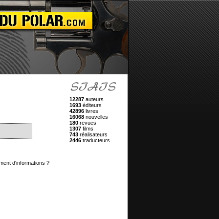
12287
auteurs
1693
éditeurs
42896
livres
16068
nouvelles
180
revues
1307
films
743
réalisateurs
2446
traducteurs
ment d'informations ?