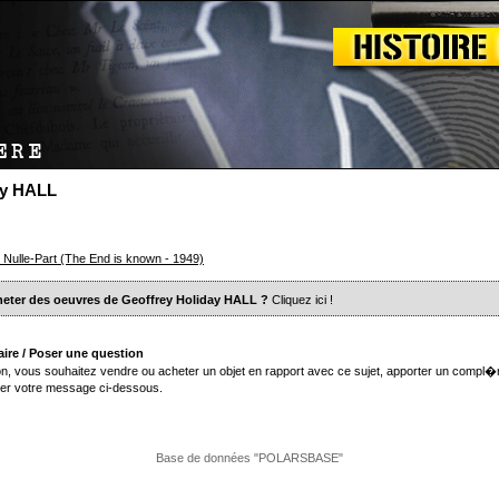
ay HALL
Nulle-Part (The End is known - 1949)
heter des oeuvres de Geoffrey Holiday HALL ?
Cliquez ici
!
ire / Poser une question
n, vous souhaitez vendre ou acheter un objet en rapport avec ce sujet, apporter un compl�
er votre message ci-dessous.
Base de données "POLARSBASE"