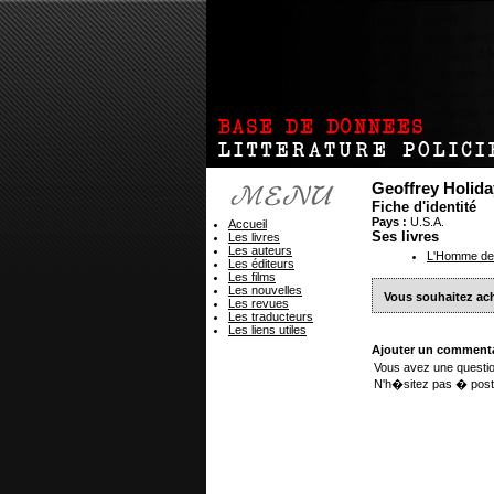
Geoffrey Holid
Fiche d'identité
Pays :
U.S.A.
Accueil
Ses livres
Les livres
Les auteurs
L'Homme de 
Les éditeurs
Les films
Les nouvelles
Vous souhaitez ac
Les revues
Les traducteurs
Les liens utiles
Ajouter un commenta
Vous avez une questio
N'h�sitez pas � post