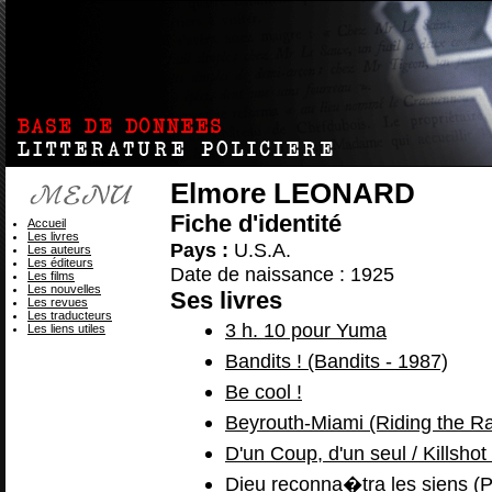
Elmore LEONARD
Fiche d'identité
Accueil
Les livres
Pays :
U.S.A.
Les auteurs
Les éditeurs
Date de naissance : 1925
Les films
Les nouvelles
Ses livres
Les revues
Les traducteurs
3 h. 10 pour Yuma
Les liens utiles
Bandits ! (Bandits - 1987)
Be cool !
Beyrouth-Miami (Riding the Ra
D'un Coup, d'un seul / Killshot 
Dieu reconna�tra les siens (