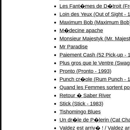
Les Fant�mes de D�troit (Fr
Loin des Yeux (Out of Sight - 
Maximum Bob (Maximum Bob
M�decine apache
Monsieur Majestyk (Mr. Majest
Mr Paradise
Paiement Cash (52 Pick-up - 
Plus gros que le Ventre (Swag
Pronto (Pronto - 1993)
Punch cr�ole (Rum Punch - 
Quand les Femmes sortent po
Retour � Saber River
Stick (Stick - 1983)
Tishomingo Blues
Un dr�le de P�lerin (Cat Cha
Valdez est arriv� ! / Valdez ar