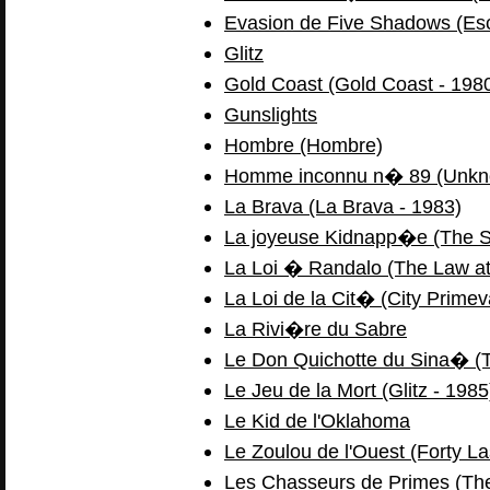
Evasion de Five Shadows (Es
Glitz
Gold Coast (Gold Coast - 198
Gunslights
Hombre (Hombre)
Homme inconnu n� 89 (Unkno
La Brava (La Brava - 1983)
La joyeuse Kidnapp�e (The S
La Loi � Randalo (The Law at
La Loi de la Cit� (City Primev
La Rivi�re du Sabre
Le Don Quichotte du Sina� (
Le Jeu de la Mort (Glitz - 1985
Le Kid de l'Oklahoma
Le Zoulou de l'Ouest (Forty L
Les Chasseurs de Primes (Th