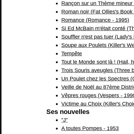
Rançon sur un Thème mineur 
Roman noir (Fat Ollies's Book
Romance (Romance - 1995)
Si Ed McBain m'était conté (T
Souffler n'est pas tuer (Lady's 
Soupe aux Poulets (Killer's W
Tempête
Tout le Monde sont là ! (Hail, h
Trois Souris aveugles (Three b
Un Poulet chez les Spectres (
Veille de Noël au 87ème Distri
Vêpres rouges (Vespers - 199
Victime au Choix (Killer's Choi
Ses nouvelles
"J"
A toutes Pompes - 1953