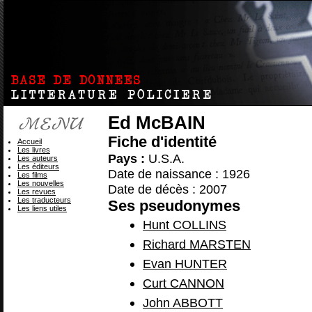
Ed McBAIN
Fiche d'identité
Accueil
Les livres
Pays :
U.S.A.
Les auteurs
Les éditeurs
Date de naissance : 1926
Les films
Les nouvelles
Date de décès : 2007
Les revues
Les traducteurs
Ses pseudonymes
Les liens utiles
Hunt COLLINS
Richard MARSTEN
Evan HUNTER
Curt CANNON
John ABBOTT