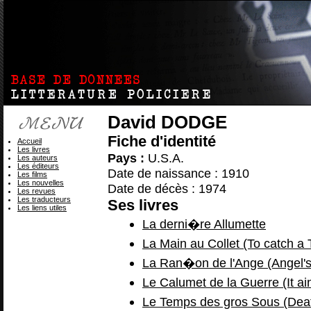
David DODGE
Fiche d'identité
Accueil
Les livres
Pays :
U.S.A.
Les auteurs
Les éditeurs
Date de naissance : 1910
Les films
Les nouvelles
Date de décès : 1974
Les revues
Les traducteurs
Ses livres
Les liens utiles
La derni�re Allumette
La Main au Collet (To catch a 
La Ran�on de l'Ange (Angel'
Le Calumet de la Guerre (It ai
Le Temps des gros Sous (Deat