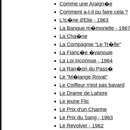
Comme une Araign�e
Comment a-t-il pu faire cela ?
L'Ic�ne d'Elie - 1963
La Banque m�morielle - 196
La Cha�ne
La Compagnie "Le Tr�fle"
La Fianc�e �vanouie
La Loi inconnue - 1964
La Ran�on du Pass�
Le "M�lange Royal"
Le Coiffeur n'est pas bavard
Le Drame de Lahore
Le jeune Flic
Le Prix d'un Charme
Le Prix du Sang - 1963
Le Revolver - 1962