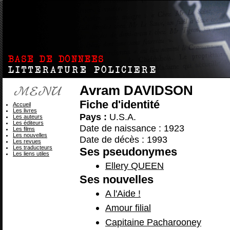
Avram DAVIDSON
Fiche d'identité
Accueil
Les livres
Pays :
U.S.A.
Les auteurs
Les éditeurs
Date de naissance : 1923
Les films
Les nouvelles
Date de décès : 1993
Les revues
Les traducteurs
Ses pseudonymes
Les liens utiles
Ellery QUEEN
Ses nouvelles
A l'Aide !
Amour filial
Capitaine Pacharooney